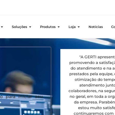
Soluções
Produtos
Loja
Notícias
C
"A GERTI apresent
promovendo a satisfaçã
do atendimento e na a
prestados pela equipe
otimização do temp
atendimento junto
colaboradores, na segu
o para iniciar seu
no geral, em toda a org
da empresa. Parabéns
estou muito satisf
continuaremos com e