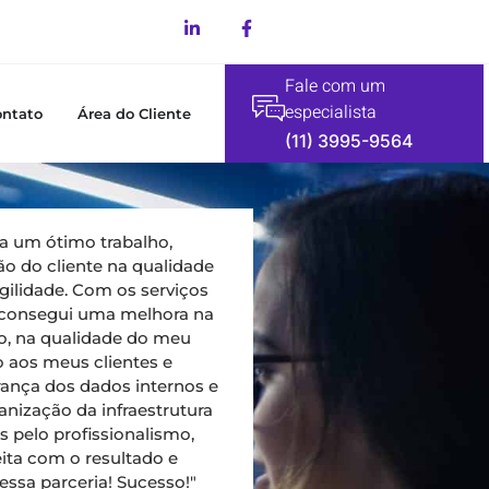
Fale com um
especialista
ontato
Área do Cliente
(11) 3995-9564
a um ótimo trabalho,
o do cliente na qualidade
gilidade. Com os serviços
, consegui uma melhora na
o, na qualidade do meu
 aos meus clientes e
rança dos dados internos e
anização da infraestrutura
 pelo profissionalismo,
eita com o resultado e
ssa parceria! Sucesso!"