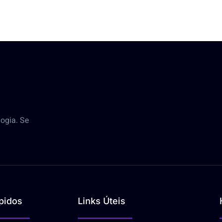
ogia. Se
pidos
Links Úteis