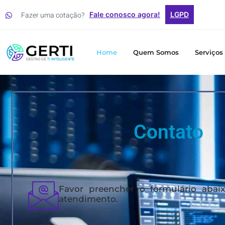
Fazer uma cotação?
Fale conosco agora!
LGPD
Home
Quem Somos
Serviços
Contato
Favor preencher o formulário abaix
atendimento.