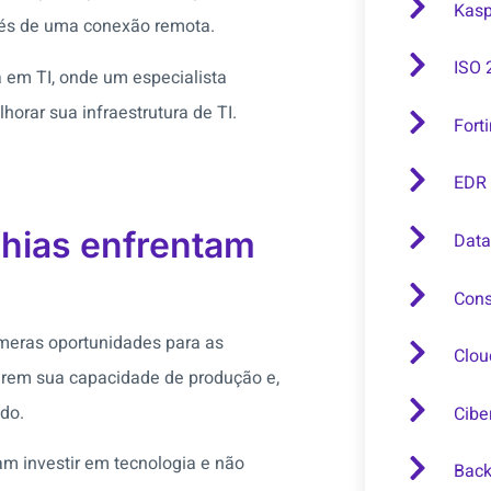
Kasp
vés de uma conexão remota.
ISO 
a em TI, onde um especialista
orar sua infraestrutura de TI.
Fort
EDR
hias enfrentam
Data
Cons
úmeras oportunidades para as
Clou
arem sua capacidade de produção e,
do.
Cibe
am investir em tecnologia e não
Bac