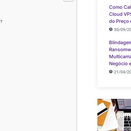
Como Calc
Cloud VPS
do Preço 
I?
30/09/2
Blindagem
Ransomwa
Multicama
Negócio 
21/04/2
Algum
Não hesit