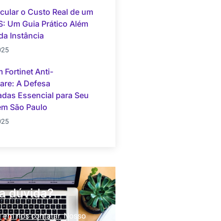
ular o Custo Real de um
: Um Guia Prático Além
da Instância
025
 Fortinet Anti-
re: A Defesa
das Essencial para Seu
em São Paulo
025
a dúvida?
e em nos contatar. Nosso