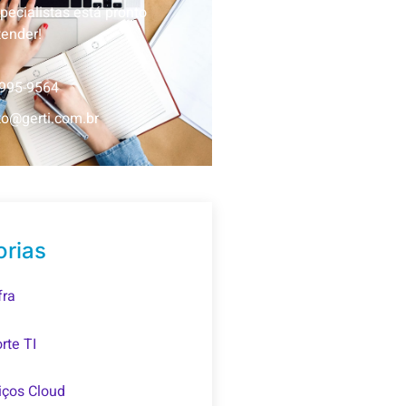
pecialistas está pronto
tender!
3995-9564
to@gerti.com.br
orias
fra
rte TI
iços Cloud