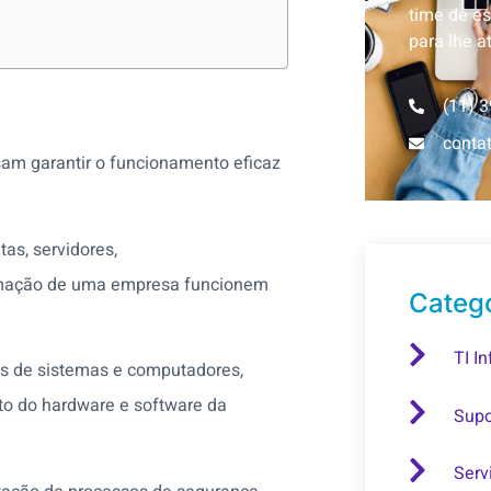
time de es
para lhe a
(11) 
conta
sam garantir o funcionamento eficaz
as, servidores,
rmação de uma empresa funcionem
Categ
TI In
ios de sistemas e computadores,
to do hardware e software da
Supo
Serv