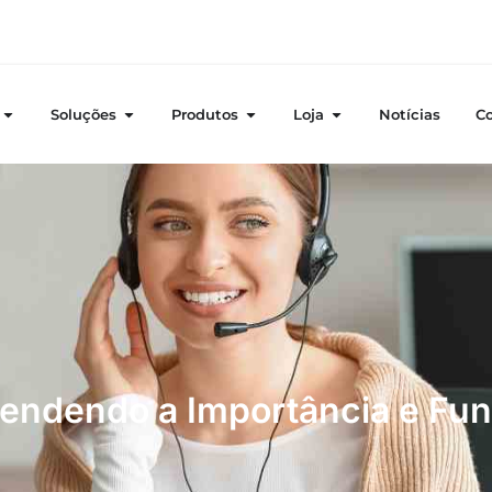
Soluções
Produtos
Loja
Notícias
C
endendo a Importância e Fun