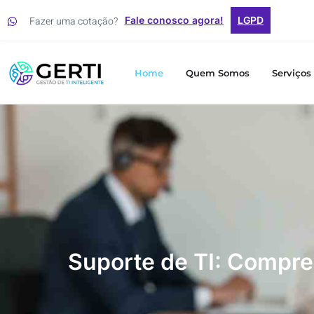
Fazer uma cotação?
Fale conosco agora!
LGPD
Home
Quem Somos
Serviços
Suporte de TI: Compre