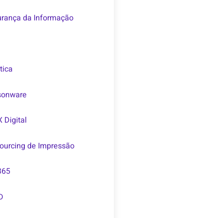
rança da Informação
tica
sonware
 Digital
ourcing de Impressão
365
D