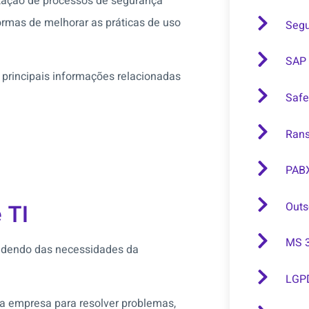
tação de processos de segurança
rmas de melhorar as práticas de uso
Segu
SAP
 principais informações relacionadas
Safe
Ran
PABX
Outs
 TI
MS 
endendo das necessidades da
LGP
a a empresa para resolver problemas,