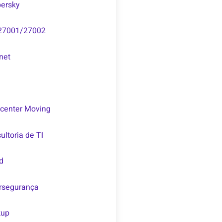
ersky
27001/27002
inet
center Moving
ultoria de TI
d
rsegurança
kup